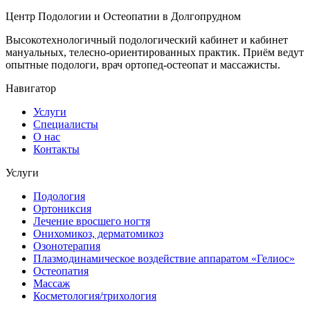
Центр Подологии и Остеопатии в Долгопрудном
Высокотехнологичный подологический кабинет и кабинет
мануальных, телесно-ориентированных практик. Приём ведут
опытные подологи, врач ортопед-остеопат и массажисты.
Навигатор
Услуги
Специалисты
О нас
Контакты
Услуги
Подология
Ортониксия
Лечение вросшего ногтя
Онихомикоз, дерматомикоз
Озонотерапия
Плазмодинамическое воздействие аппаратом «Гелиос»
Остеопатия
Массаж
Косметология/трихология