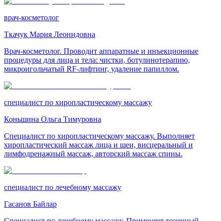
врач-косметолог
Ткачук Мария Леонидовна
Врач-косметолог. Проводит аппаратные и инъекционные
процедуры для лица и тела: чистки, ботулинотерапию,
микроигольчатый RF-лифтинг, удаление папиллом.
специалист по хиропластическому массажу
Коньшина Ольга Тимуровна
Специалист по хиропластическому массажу. Выполняет
хиропластический массаж лица и шеи, висцеральный и
лимфодренажный массаж, авторский массаж спины.
специалист по лечебному массажу
Гасанов Байлар
Специалист по лечебному массажу. Применяет точечный