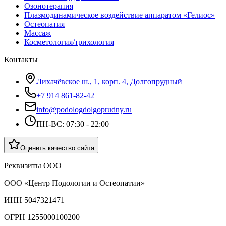
Озонотерапия
Плазмодинамическое воздействие аппаратом «Гелиос»
Остеопатия
Массаж
Косметология/трихология
Контакты
Лихачёвское ш., 1, корп. 4, Долгопрудный
+7 914 861-82-42
info@podologdolgoprudny.ru
ПН-ВС: 07:30 - 22:00
Оценить качество сайта
Реквизиты ООО
ООО «Центр Подологии и Остеопатии»
ИНН 5047321471
ОГРН 1255000100200