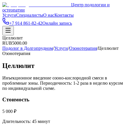
Центр подологии и
остеопатии
Услуги
Специалисты
О нас
Контакты
+7 914 861-82-42
Онлайн запись
Целлюлит
RUB
5000.00
Подолог в Долгопрудном
/
Услуги
/
Озонотерапия
/
Целлюлит
Озонотерапия
Целлюлит
Инъекционное введение озоно-кислородной смеси в
проблемные зоны. Периодичность: 1-2 раза в неделю курсом
по индивидуальной схеме.
Стоимость
5 000 ₽
Длительность:
45 минут