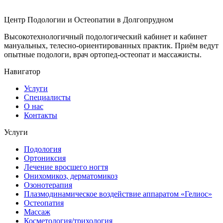
Центр Подологии и Остеопатии в Долгопрудном
Высокотехнологичный подологический кабинет и кабинет
мануальных, телесно-ориентированных практик. Приём ведут
опытные подологи, врач ортопед-остеопат и массажисты.
Навигатор
Услуги
Специалисты
О нас
Контакты
Услуги
Подология
Ортониксия
Лечение вросшего ногтя
Онихомикоз, дерматомикоз
Озонотерапия
Плазмодинамическое воздействие аппаратом «Гелиос»
Остеопатия
Массаж
Косметология/трихология