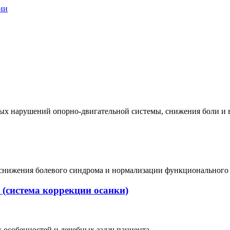
ии
ых нарушений опорно-двигательной системы, снижения боли и 
 снижения болевого синдрома и нормализации функционального б
 (система коррекции осанки)
 особенностей и лечебных задач пациента.