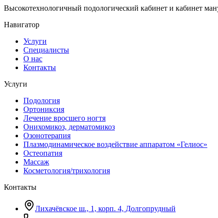
Высокотехнологичный подологический кабинет и кабинет ману
Навигатор
Услуги
Специалисты
О нас
Контакты
Услуги
Подология
Ортониксия
Лечение вросшего ногтя
Онихомикоз, дерматомикоз
Озонотерапия
Плазмодинамическое воздействие аппаратом «Гелиос»
Остеопатия
Массаж
Косметология/трихология
Контакты
Лихачёвское ш., 1, корп. 4, Долгопрудный