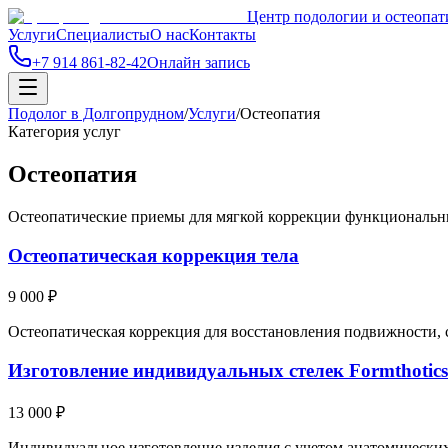
Центр подологии и остеопат
Услуги
Специалисты
О нас
Контакты
+7 914 861-82-42
Онлайн запись
Подолог в Долгопрудном
/
Услуги
/
Остеопатия
Категория услуг
Остеопатия
Остеопатические приемы для мягкой коррекции функциональн
Остеопатическая коррекция тела
9 000 ₽
Остеопатическая коррекция для восстановления подвижности,
Изготовление индивидуальных стелек Formthotics
13 000 ₽
Индивидуальное изготовление изделия с учетом анатомических