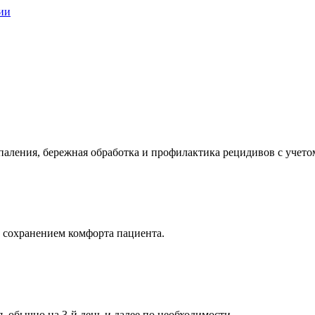
ии
аления, бережная обработка и профилактика рецидивов с учето
с сохранением комфорта пациента.
, обычно на 3-й день и далее по необходимости.