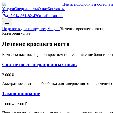
Центр подологии и остеопат
Услуги
Специалисты
О нас
Контакты
+7 914 861-82-42
Онлайн запись
Подолог в Долгопрудном
/
Услуги
/
Лечение вросшего ногтя
Категория услуг
Лечение вросшего ногтя
Комплексная помощь при вросшем ногте: снижение боли и восп
Снятие послеоперационных швов
2 000 ₽
Аккуратное снятие и обработка для завершения этапа лечения 
Тампонирование
1 000 – 1 500 ₽
Процедура назначается после удаления вросшего сегмента ногтя