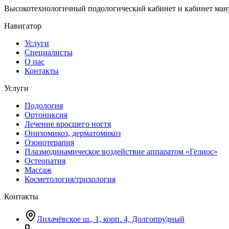
Высокотехнологичный подологический кабинет и кабинет ману
Навигатор
Услуги
Специалисты
О нас
Контакты
Услуги
Подология
Ортониксия
Лечение вросшего ногтя
Онихомикоз, дерматомикоз
Озонотерапия
Плазмодинамическое воздействие аппаратом «Гелиос»
Остеопатия
Массаж
Косметология/трихология
Контакты
Лихачёвское ш., 1, корп. 4, Долгопрудный