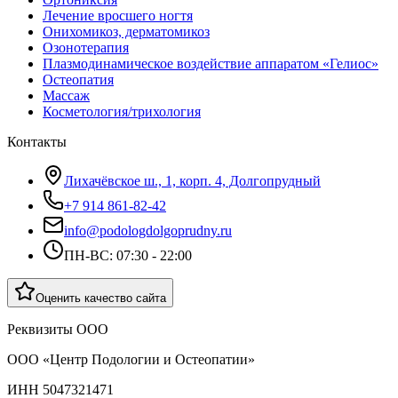
Лечение вросшего ногтя
Онихомикоз, дерматомикоз
Озонотерапия
Плазмодинамическое воздействие аппаратом «Гелиос»
Остеопатия
Массаж
Косметология/трихология
Контакты
Лихачёвское ш., 1, корп. 4, Долгопрудный
+7 914 861-82-42
info@podologdolgoprudny.ru
ПН-ВС: 07:30 - 22:00
Оценить качество сайта
Реквизиты ООО
ООО «Центр Подологии и Остеопатии»
ИНН 5047321471