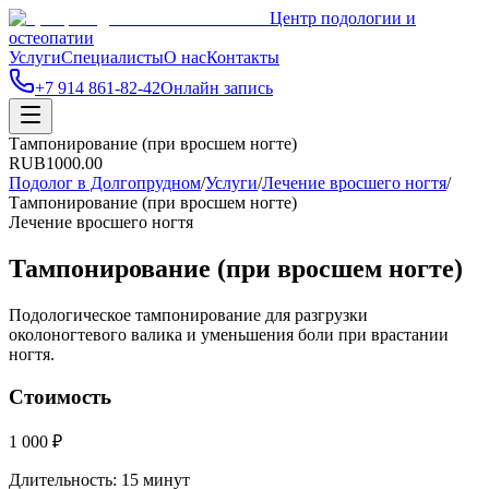
Центр подологии и
остеопатии
Услуги
Специалисты
О нас
Контакты
+7 914 861-82-42
Онлайн запись
Тампонирование (при вросшем ногте)
RUB
1000.00
Подолог в Долгопрудном
/
Услуги
/
Лечение вросшего ногтя
/
Тампонирование (при вросшем ногте)
Лечение вросшего ногтя
Тампонирование (при вросшем ногте)
Подологическое тампонирование для разгрузки
околоногтевого валика и уменьшения боли при врастании
ногтя.
Стоимость
1 000 ₽
Длительность:
15 минут