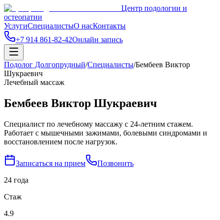
Центр подологии и
остеопатии
Услуги
Специалисты
О нас
Контакты
+7 914 861-82-42
Онлайн запись
Подолог Долгопрудный
/
Специалисты
/
Бембеев Виктор
Шукраевич
Лечебный массаж
Бембеев Виктор Шукраевич
Специалист по лечебному массажу с 24-летним стажем.
Работает с мышечными зажимами, болевыми синдромами и
восстановлением после нагрузок.
Записаться на прием
Позвонить
24 года
Стаж
4.9