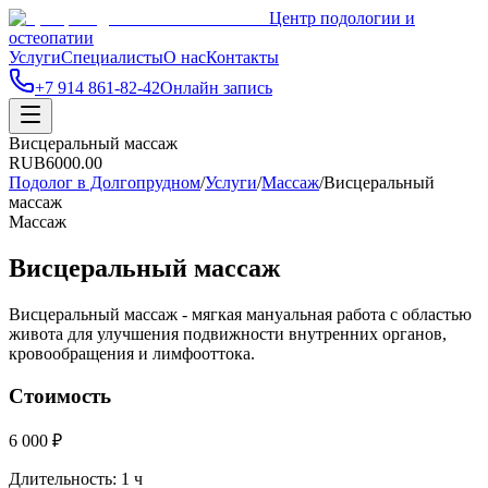
Центр подологии и
остеопатии
Услуги
Специалисты
О нас
Контакты
+7 914 861-82-42
Онлайн запись
Висцеральный массаж
RUB
6000.00
Подолог в Долгопрудном
/
Услуги
/
Массаж
/
Висцеральный
массаж
Массаж
Висцеральный массаж
Висцеральный массаж - мягкая мануальная работа с областью
живота для улучшения подвижности внутренних органов,
кровообращения и лимфооттока.
Стоимость
6 000 ₽
Длительность:
1 ч