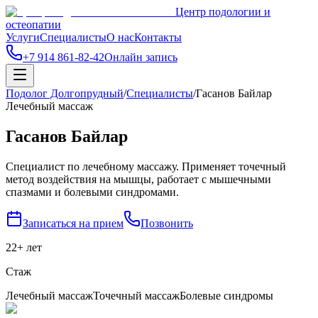
Центр подологии и
остеопатии
Услуги
Специалисты
О нас
Контакты
+7 914 861-82-42
Онлайн запись
Подолог Долгопрудный
/
Специалисты
/
Гасанов Байлар
Лечебный массаж
Гасанов Байлар
Специалист по лечебному массажу. Применяет точечный
метод воздействия на мышцы, работает с мышечными
спазмами и болевыми синдромами.
Записаться на прием
Позвонить
22+ лет
Стаж
Лечебный массаж
Точечный массаж
Болевые синдромы