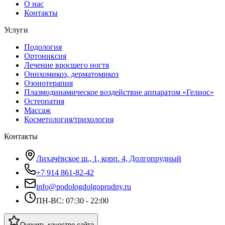
О нас
Контакты
Услуги
Подология
Ортониксия
Лечение вросшего ногтя
Онихомикоз, дерматомикоз
Озонотерапия
Плазмодинамическое воздействие аппаратом «Гелиос»
Остеопатия
Массаж
Косметология/трихология
Контакты
Лихачёвское ш., 1, корп. 4, Долгопрудный
+7 914 861-82-42
info@podologdolgoprudny.ru
ПН-ВС: 07:30 - 22:00
Оценить качество сайта