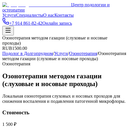
Центр подологии и
остеопатии
Услуги
Специалисты
О нас
Контакты
+7 914 861-82-42
Онлайн запись
Озонотерапия методом газации (слуховые и носовые
проходы)
RUB
1500.00
Подолог в Долгопрудном
/
Услуги
/
Озонотерапия
/
Озонотерапия
методом газации (слуховые и носовые проходы)
Озонотерапия
Озонотерапия методом газации
(слуховые и носовые проходы)
Локальная озонотерапия слуховых и носовых проходов для
снижения воспаления и подавления патогенной микрофлоры.
Стоимость
1 500 ₽