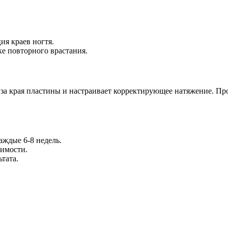
я краев ногтя.
е повторного врастания.
за края пластины и настраивает корректирующее натяжение. Про
аждые 6-8 недель.
имости.
тата.