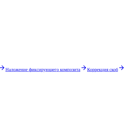
.
Наложение фиксирующего композита
Коррекция скоб