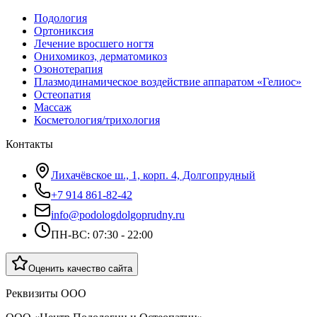
Подология
Ортониксия
Лечение вросшего ногтя
Онихомикоз, дерматомикоз
Озонотерапия
Плазмодинамическое воздействие аппаратом «Гелиос»
Остеопатия
Массаж
Косметология/трихология
Контакты
Лихачёвское ш., 1, корп. 4, Долгопрудный
+7 914 861-82-42
info@podologdolgoprudny.ru
ПН-ВС: 07:30 - 22:00
Оценить качество сайта
Реквизиты ООО