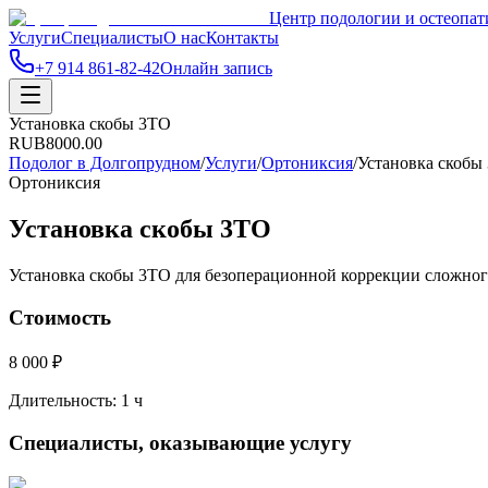
Центр подологии и остеопат
Услуги
Специалисты
О нас
Контакты
+7 914 861-82-42
Онлайн запись
Установка скобы 3ТО
RUB
8000.00
Подолог в Долгопрудном
/
Услуги
/
Ортониксия
/
Установка скобы
Ортониксия
Установка скобы 3ТО
Установка скобы 3ТО для безоперационной коррекции сложного
Стоимость
8 000 ₽
Длительность:
1 ч
Специалисты, оказывающие услугу