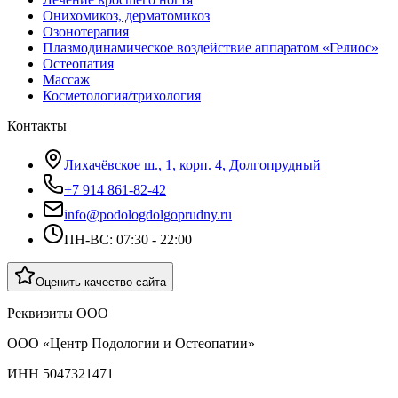
Онихомикоз, дерматомикоз
Озонотерапия
Плазмодинамическое воздействие аппаратом «Гелиос»
Остеопатия
Массаж
Косметология/трихология
Контакты
Лихачёвское ш., 1, корп. 4, Долгопрудный
+7 914 861-82-42
info@podologdolgoprudny.ru
ПН-ВС: 07:30 - 22:00
Оценить качество сайта
Реквизиты ООО
ООО «Центр Подологии и Остеопатии»
ИНН 5047321471