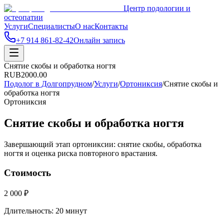
Центр подологии и
остеопатии
Услуги
Специалисты
О нас
Контакты
+7 914 861-82-42
Онлайн запись
Снятие скобы и обработка ногтя
RUB
2000.00
Подолог в Долгопрудном
/
Услуги
/
Ортониксия
/
Снятие скобы и
обработка ногтя
Ортониксия
Снятие скобы и обработка ногтя
Завершающий этап ортониксии: снятие скобы, обработка
ногтя и оценка риска повторного врастания.
Стоимость
2 000 ₽
Длительность:
20 минут