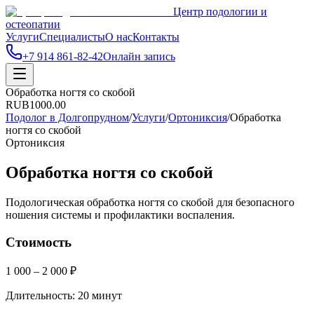
Центр подологии и
остеопатии
Услуги
Специалисты
О нас
Контакты
+7 914 861-82-42
Онлайн запись
Обработка ногтя со скобой
RUB
1000.00
Подолог в Долгопрудном
/
Услуги
/
Ортониксия
/
Обработка
ногтя со скобой
Ортониксия
Обработка ногтя со скобой
Подологическая обработка ногтя со скобой для безопасного
ношения системы и профилактики воспаления.
Стоимость
1 000 – 2 000 ₽
Длительность:
20 минут