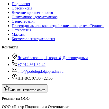
Подология
Ортониксия
Лечение вросшего ногтя
Онихомикоз, дерматомикоз
Озонотерапия
Плазмодинамическое воздействие аппаратом «Гелиос»
Остеопатия
Массаж
Косметология/трихология
Контакты
Лихачёвское ш., 1, корп. 4, Долгопрудный
+7 914 861-82-42
info@podologdolgoprudny.ru
ПН-ВС: 07:30 - 22:00
Оценить качество сайта
Реквизиты ООО
ООО «Центр Подологии и Остеопатии»