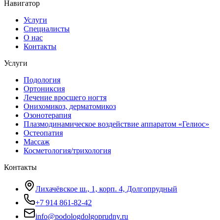
Навигатор
Услуги
Специалисты
О нас
Контакты
Услуги
Подология
Ортониксия
Лечение вросшего ногтя
Онихомикоз, дерматомикоз
Озонотерапия
Плазмодинамическое воздействие аппаратом «Гелиос»
Остеопатия
Массаж
Косметология/трихология
Контакты
Лихачёвское ш., 1, корп. 4, Долгопрудный
+7 914 861-82-42
info@podologdolgoprudny.ru