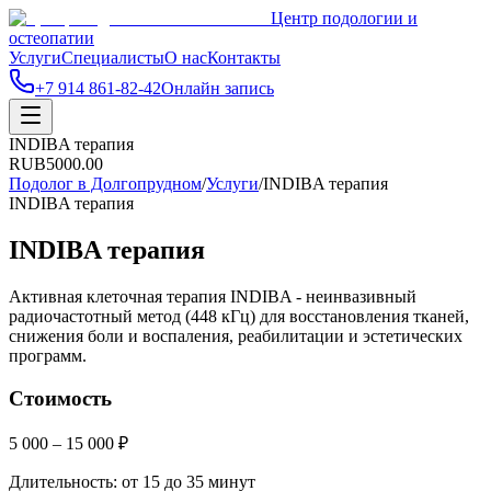
Центр подологии и
остеопатии
Услуги
Специалисты
О нас
Контакты
+7 914 861-82-42
Онлайн запись
INDIBA терапия
RUB
5000.00
Подолог в Долгопрудном
/
Услуги
/
INDIBA терапия
INDIBA терапия
INDIBA терапия
Активная клеточная терапия INDIBA - неинвазивный
радиочастотный метод (448 кГц) для восстановления тканей,
снижения боли и воспаления, реабилитации и эстетических
программ.
Стоимость
5 000 – 15 000 ₽
Длительность:
от 15 до 35 минут