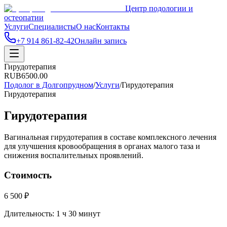
Центр подологии и
остеопатии
Услуги
Специалисты
О нас
Контакты
+7 914 861-82-42
Онлайн запись
Гирудотерапия
RUB
6500.00
Подолог в Долгопрудном
/
Услуги
/
Гирудотерапия
Гирудотерапия
Гирудотерапия
Вагинальная гирудотерапия в составе комплексного лечения
для улучшения кровообращения в органах малого таза и
снижения воспалительных проявлений.
Стоимость
6 500 ₽
Длительность:
1 ч 30 минут