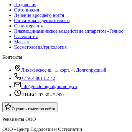
Подология
Ортониксия
Лечение вросшего ногтя
Онихомикоз, дерматомикоз
Озонотерапия
Плазмодинамическое воздействие аппаратом «Гелиос»
Остеопатия
Массаж
Косметология/трихология
Контакты
Лихачёвское ш., 1, корп. 4, Долгопрудный
+7 914 861-82-42
info@podologdolgoprudny.ru
ПН-ВС: 07:30 - 22:00
Оценить качество сайта
Реквизиты ООО
ООО «Центр Подологии и Остеопатии»