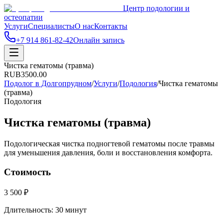
Центр подологии и
остеопатии
Услуги
Специалисты
О нас
Контакты
+7 914 861-82-42
Онлайн запись
Чистка гематомы (травма)
RUB
3500.00
Подолог в Долгопрудном
/
Услуги
/
Подология
/
Чистка гематомы
(травма)
Подология
Чистка гематомы (травма)
Подологическая чистка подногтевой гематомы после травмы
для уменьшения давления, боли и восстановления комфорта.
Стоимость
3 500 ₽
Длительность:
30 минут