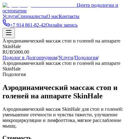
Центр подологии и
остеопатии
Услуги
Специалисты
О нас
Контакты
+7 914 861-82-42
Онлайн запись
Аэродинамический массаж стоп и голеней на аппарате
SkinHale
RUB
5000.00
Подолог в Долгопрудном
/
Услуги
/
Подология
/
Аэродинамический массаж стоп и голеней на аппарате
SkinHale
Подология
Аэродинамический массаж стоп и
голеней на аппарате SkinHale
Аэродинамический массаж SkinHale для стоп и голеней:
уменьшение отечности и чувства тяжести, улучшение
микроциркуляции и лимфооттока, мягкое расслабление
мышц.
Стоимость